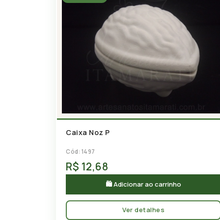
Caixa Noz P
Cód: 1497
R$ 12,68
🛍 Adicionar ao carrinho
Ver detalhes