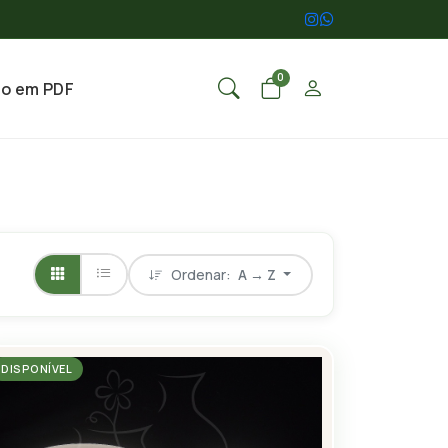
0
go em PDF
Ordenar:
A → Z
DISPONÍVEL