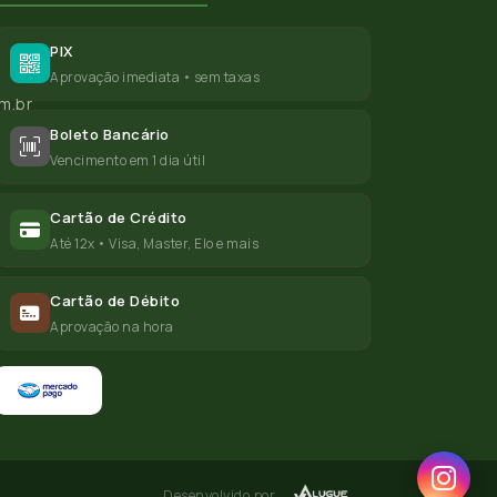
PIX
Aprovação imediata • sem taxas
m.br
Boleto Bancário
Vencimento em 1 dia útil
Cartão de Crédito
Até 12x • Visa, Master, Elo e mais
Cartão de Débito
Aprovação na hora
Desenvolvido por