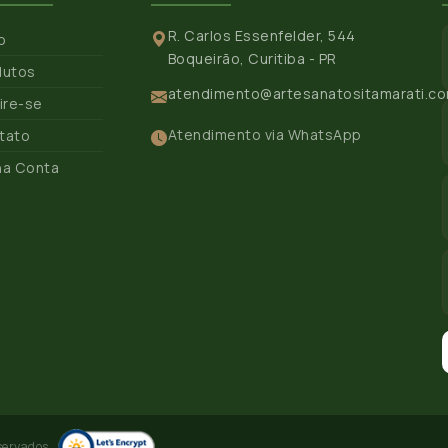
R. Carlos Essenfelder, 544
io
Boqueirão, Curitiba - PR
dutos
atendimento@artesanatositamarati.co
ire-se
Atendimento via WhatsApp
tato
ha Conta
servados.