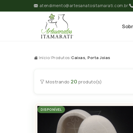
atendimento@artesanatositamarati.com.br
|
Sob
Início
/
Produtos
/
Caixas, Porta Joias
20
Mostrando
produto(s)
DISPONÍVEL