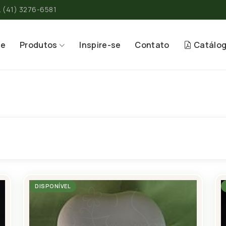
(41) 3276-6581
re
Produtos
Inspire-se
Contato
Catálo
DISPONÍVEL