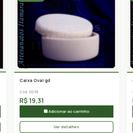
Caixa Oval gd
Cód: 0038
R$ 19,31
🛍 Adicionar ao carrinho
Ver detalhes