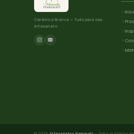
Iníc
Cerâmica Branca — Tudo para seu
Pro
Artesanato.
Insp
Con
Min
© 2026
Artesanatos Itamarati
— Todos os direitos re