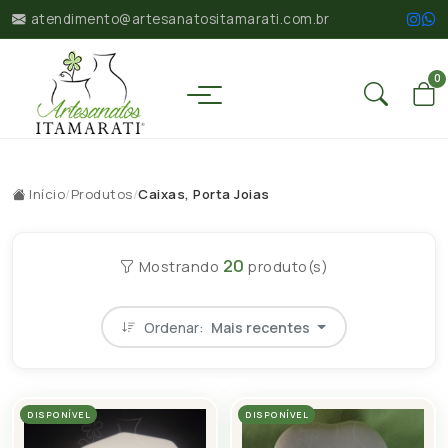
atendimento@artesanatositamarati.com.br
0
Início
/
Produtos
/
Caixas, Porta Joias
20
Mostrando
produto(s)
Ordenar:
Mais recentes
DISPONÍVEL
DISPONÍVEL