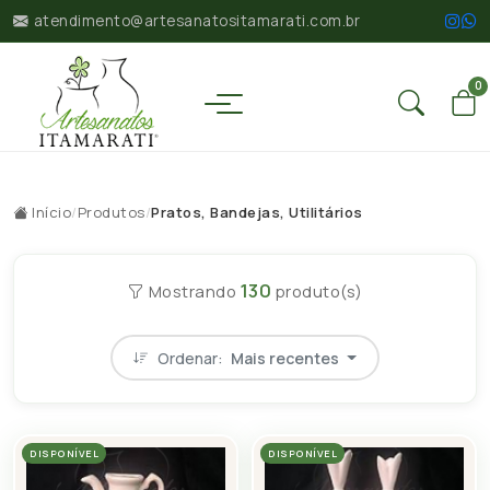
atendimento@artesanatositamarati.com.br
0
Início
/
Produtos
/
Pratos, Bandejas, Utilitários
130
Mostrando
produto(s)
Ordenar:
Mais recentes
DISPONÍVEL
DISPONÍVEL