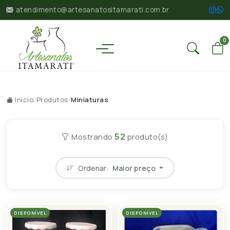
atendimento@artesanatositamarati.com.br
0
Início
/
Produtos
/
Miniaturas
52
Mostrando
produto(s)
Ordenar:
Maior preço
DISPONÍVEL
DISPONÍVEL