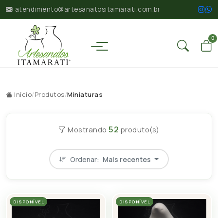
atendimento@artesanatositamarati.com.br
0
Início
/
Produtos
/
Miniaturas
52
Mostrando
produto(s)
Ordenar:
Mais recentes
DISPONÍVEL
DISPONÍVEL