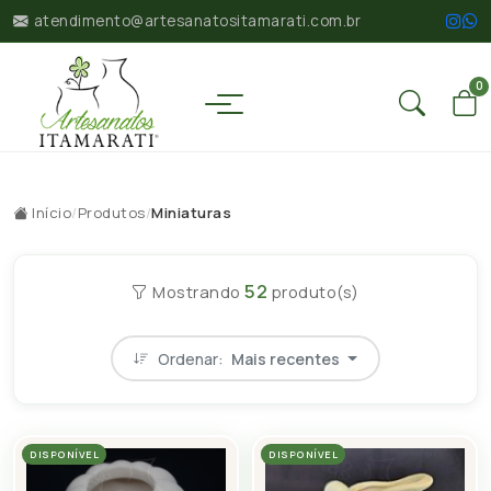
atendimento@artesanatositamarati.com.br
0
Início
/
Produtos
/
Miniaturas
52
Mostrando
produto(s)
Ordenar:
Mais recentes
DISPONÍVEL
DISPONÍVEL