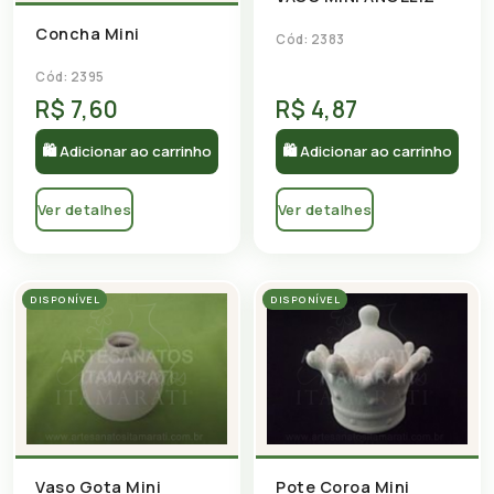
Concha Mini
Cód: 2383
Cód: 2395
R$ 7,60
R$ 4,87
🛍 Adicionar ao carrinho
🛍 Adicionar ao carrinho
Ver detalhes
Ver detalhes
DISPONÍVEL
DISPONÍVEL
Vaso Gota Mini
Pote Coroa Mini