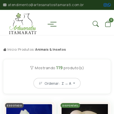
atendimento@artesanatositamarati.com.br
0
Início
/
Produtos
/
Animais & Insetos
119
Mostrando
produto(s)
Ordenar:
Z → A
ESGOTADO
DISPONÍVEL