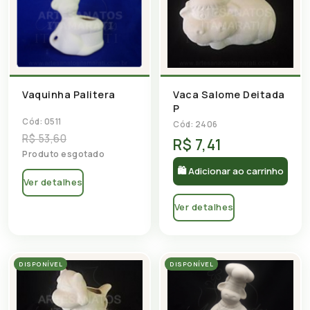
Vaquinha Palitera
Vaca Salome Deitada
P
Cód: 0511
Cód: 2406
R$ 53,60
R$ 7,41
Produto esgotado
🛍 Adicionar ao carrinho
Ver detalhes
Ver detalhes
DISPONÍVEL
DISPONÍVEL