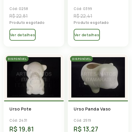
Cód: 0258
Cód: 0399
R$ 22,81
R$ 22,41
Produto esgotado
Produto esgotado
Ver detalhes
Ver detalhes
DISPONÍVEL
DISPONÍVEL
Urso Pote
Urso Panda Vaso
Cód: 2431
Cód: 2519
R$ 19,81
R$ 13,27