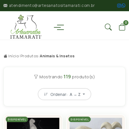
atendimento@artesanatositamarati.com.br
0
Início
/
Produtos
/
Animais & Insetos
119
Mostrando
produto(s)
Ordenar:
A → Z
DISPONÍVEL
DISPONÍVEL