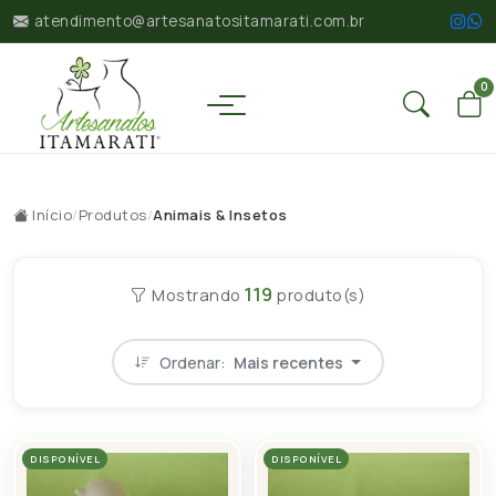
atendimento@artesanatositamarati.com.br
0
Início
/
Produtos
/
Animais & Insetos
119
Mostrando
produto(s)
Ordenar:
Mais recentes
DISPONÍVEL
DISPONÍVEL