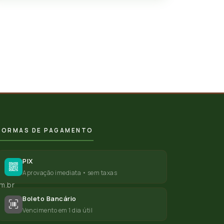
FORMAS DE PAGAMENTO
PIX
Aprovação imediata • sem taxas
m.br
Boleto Bancário
Vencimento em 1 dia útil