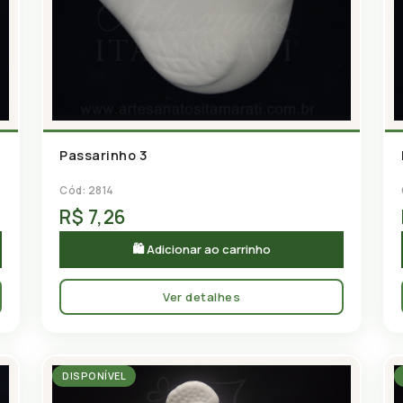
Passarinho 3
Cód: 2814
R$ 7,26
🛍 Adicionar ao carrinho
Ver detalhes
DISPONÍVEL