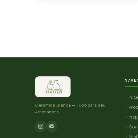
NAVE
Iníc
Cerâmica Branca — Tudo para seu
Pro
Artesanato.
Insp
Con
Min