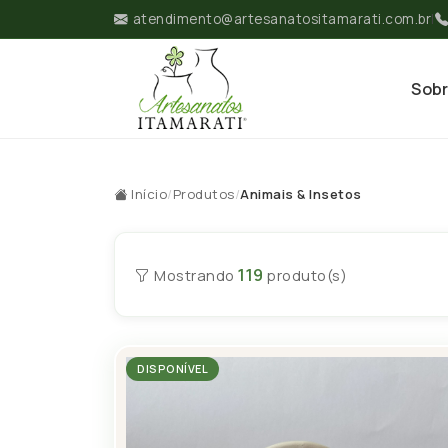
atendimento@artesanatositamarati.com.br
|
Sob
Início
/
Produtos
/
Animais & Insetos
119
Mostrando
produto(s)
DISPONÍVEL