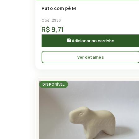
Pato com pé M
Cód: 2953
R$ 9,71
🛍 Adicionar ao carrinho
Ver detalhes
DISPONÍVEL