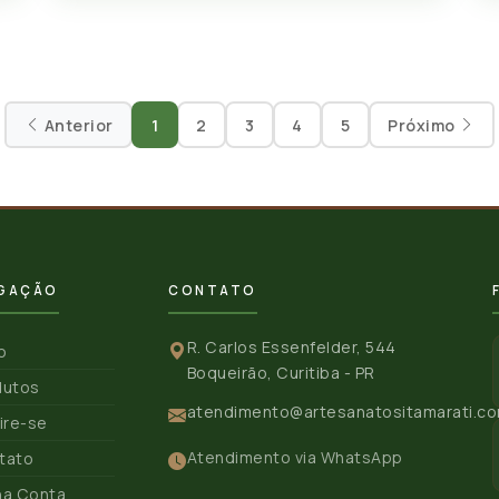
Anterior
1
2
3
4
5
Próximo
GAÇÃO
CONTATO
R. Carlos Essenfelder, 544
io
Boqueirão, Curitiba - PR
dutos
atendimento@artesanatositamarati.co
ire-se
Atendimento via WhatsApp
tato
ha Conta