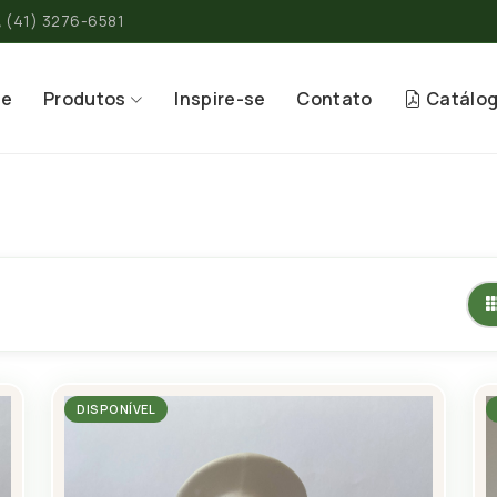
(41) 3276-6581
re
Produtos
Inspire-se
Contato
Catálo
DISPONÍVEL