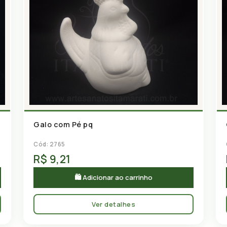
Galo com Pé pq
Cód: 2765
R$ 9,21
🛍 Adicionar ao carrinho
Ver detalhes