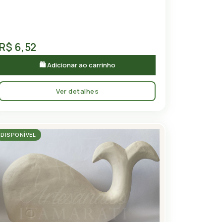
R$ 6,52
🛍 Adicionar ao carrinho
Ver detalhes
DISPONÍVEL