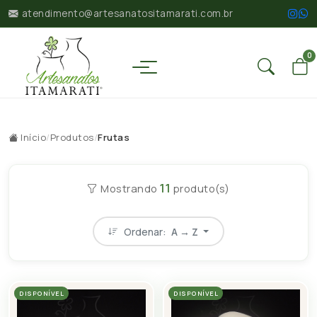
atendimento@artesanatositamarati.com.br
0
Início
/
Produtos
/
Frutas
11
Mostrando
produto(s)
Ordenar:
A → Z
DISPONÍVEL
DISPONÍVEL