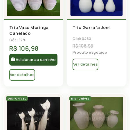
Trio Vaso Moringa
Trio Garrafa Joel
Canelado
Cód: 0460
Cód: 979
R$ 106,98
R$ 106,98
Produto esgotado
🛍 Adicionar ao carrinho
Ver detalhes
Ver detalhes
DISPONÍVEL
DISPONÍVEL