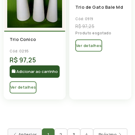
Trio de Gato Bale Md
Cód: 0919
R$ 97,25
Produto esgotado
Trio Conico
Ver detalhes
Cód: 0295
R$ 97,25
🛍 Adicionar ao carrinho
Ver detalhes
Anterior
1
2
3
4
Próximo