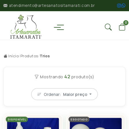
atendimento@artesanatositamarati.com.br
0
Início
/
Produtos
/
Trios
42
Mostrando
produto(s)
Ordenar:
Maior preço
DISPONÍVEL
ESGOTADO