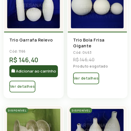
Trio Garrafa Relevo
Trio Bola Frisa
Gigante
Cód: 1166
Cód: 0463
R$ 146,40
R$ 146,40
Produto esgotado
🛍 Adicionar ao carrinho
Ver detalhes
Ver detalhes
DISPONÍVEL
DISPONÍVEL