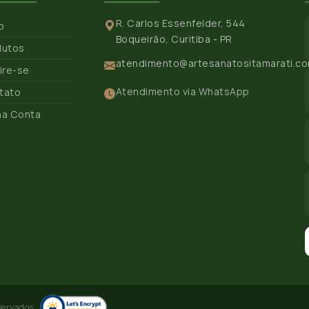
R. Carlos Essenfelder, 544
io
Boqueirão, Curitiba - PR
dutos
atendimento@artesanatositamarati.co
ire-se
Atendimento via WhatsApp
tato
ha Conta
servados.