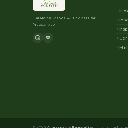
Iníc
Cerâmica Branca — Tudo para seu
Pro
Artesanato.
Insp
Con
Min
© 2026
Artesanatos Itamarati
— Todos os direitos re