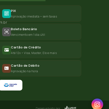
PIX
Aprovação imediata • sem taxas
m.br
Boleto Bancário
Vencimento em 1 dia útil
Cartão de Crédito
Até 12x • Visa, Master, Elo e mais
Cartão de Débito
Aprovação na hora
Desenvolvido por