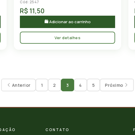
Cód: 2547
R$ 11,50
🛍 Adicionar ao carrinho
Ver detalhes
Anterior
1
2
3
4
5
Próximo
GAÇÃO
CONTATO