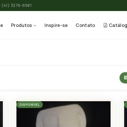
(41) 3276-6581
re
Produtos
Inspire-se
Contato
Catálo
DISPONÍVEL