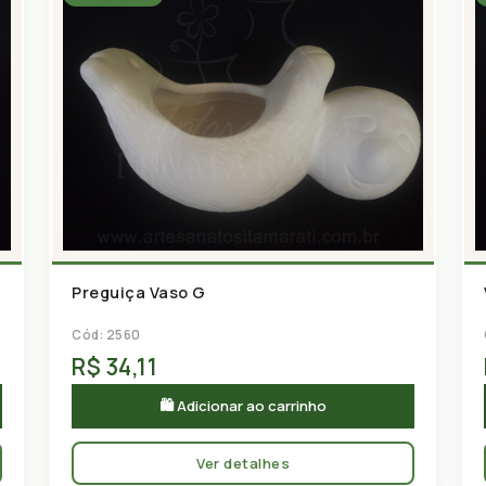
Preguiça Vaso G
Cód: 2560
R$ 34,11
🛍 Adicionar ao carrinho
Ver detalhes