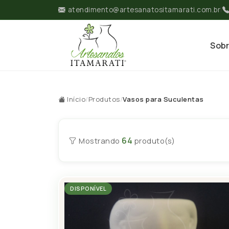
atendimento@artesanatositamarati.com.br
|
Sob
Início
/
Produtos
/
Vasos para Suculentas
64
Mostrando
produto(s)
DISPONÍVEL