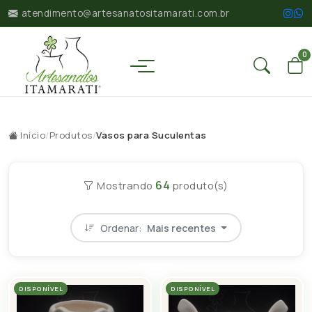
atendimento@artesanatositamarati.com.br
0
Início
/
Produtos
/
Vasos para Suculentas
64
Mostrando
produto(s)
Ordenar:
Mais recentes
DISPONÍVEL
DISPONÍVEL