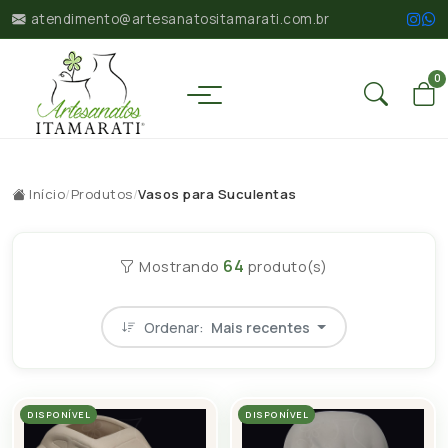
atendimento@artesanatositamarati.com.br
0
Início
/
Produtos
/
Vasos para Suculentas
64
Mostrando
produto(s)
Ordenar:
Mais recentes
DISPONÍVEL
DISPONÍVEL