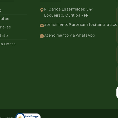
R. Carlos Essenfelder, 544
io
Boqueirão, Curitiba - PR
dutos
atendimento@artesanatositamarati.co
ire-se
Atendimento via WhatsApp
tato
ha Conta
servados.