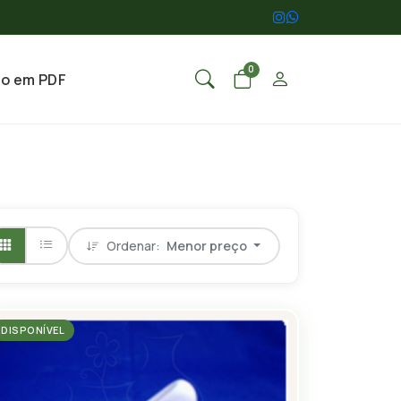
0
go em PDF
Ordenar:
Menor preço
DISPONÍVEL