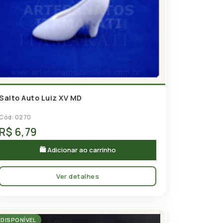
Salto Auto Luiz XV MD
Cód: 0270
R$ 6,79
🛍 Adicionar ao carrinho
Ver detalhes
DISPONÍVEL