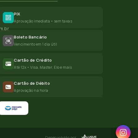
PIX
Aprovação imediata • sem taxas
m.br
Boleto Bancário
Vencimento em 1 dia útil
Cartão de Crédito
Até 12x • Visa, Master, Elo e mais
Cartão de Débito
Aprovação na hora
Desenvolvido por