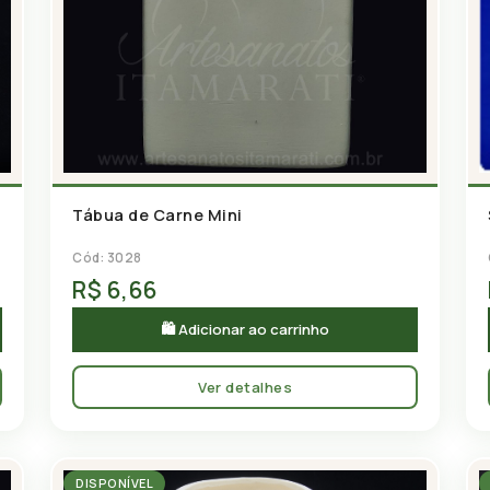
Tábua de Carne Mini
Cód: 3028
R$ 6,66
🛍 Adicionar ao carrinho
Ver detalhes
DISPONÍVEL