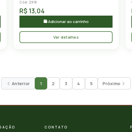
Cód: 2918
R$ 13,04
🛍 Adicionar ao carrinho
Ver detalhes
Anterior
1
2
3
4
5
Próximo
GAÇÃO
CONTATO