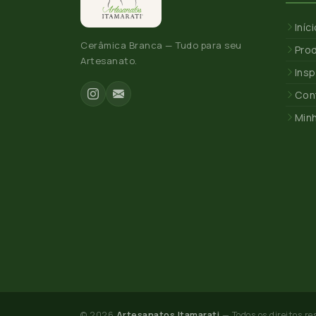
Iníc
Cerâmica Branca — Tudo para seu
Pro
Artesanato.
Insp
Con
Min
© 2026
Artesanatos Itamarati
— Todos os direitos re