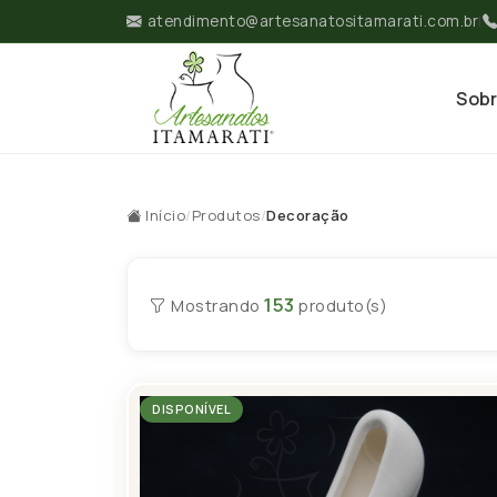
atendimento@artesanatositamarati.com.br
|
Sob
Início
/
Produtos
/
Decoração
153
Mostrando
produto(s)
DISPONÍVEL