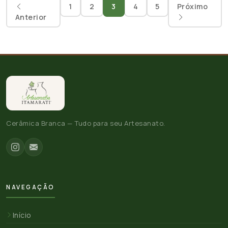
1
2
3
4
5
Próximo
Anterior
Cerâmica Branca — Tudo para seu Artesanato.
NAVEGAÇÃO
Início