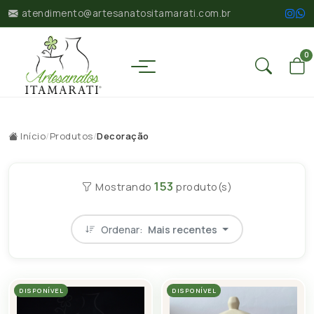
atendimento@artesanatositamarati.com.br
0
Início
/
Produtos
/
Decoração
153
Mostrando
produto(s)
Ordenar:
Mais recentes
DISPONÍVEL
DISPONÍVEL