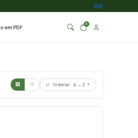
0
go em PDF
Ordenar:
A → Z