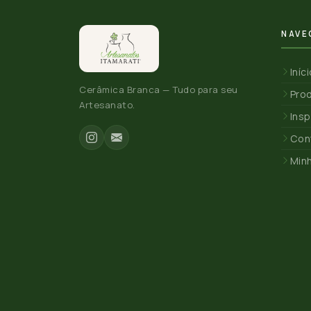
NAVE
Iníc
Cerâmica Branca — Tudo para seu
Pro
Artesanato.
Insp
Con
Min