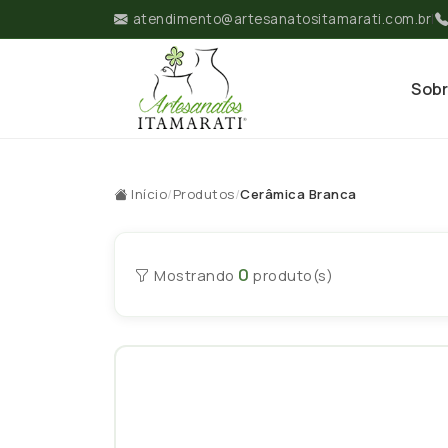
atendimento@artesanatositamarati.com.br
|
Sob
Início
/
Produtos
/
Cerâmica Branca
0
Mostrando
produto(s)