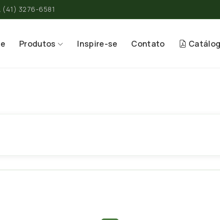
(41) 3276-6581
re
Produtos
Inspire-se
Contato
Catálo