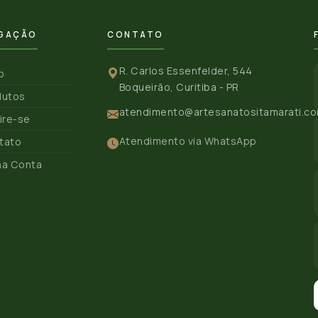
GAÇÃO
CONTATO
R. Carlos Essenfelder, 544
io
Boqueirão, Curitiba - PR
dutos
atendimento@artesanatositamarati.co
ire-se
Atendimento via WhatsApp
tato
ha Conta