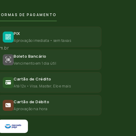
FORMAS DE PAGAMENTO
PIX
Aprovação imediata • sem taxas
m.br
Boleto Bancário
Vencimento em 1 dia útil
Cartão de Crédito
Até 12x • Visa, Master, Elo e mais
Cartão de Débito
Aprovação na hora