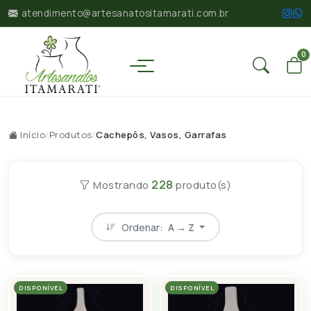
atendimento@artesanatositamarati.com.br
0
Início
/
Produtos
/
Cachepôs, Vasos, Garrafas
228
Mostrando
produto(s)
Ordenar:
A → Z
DISPONÍVEL
DISPONÍVEL