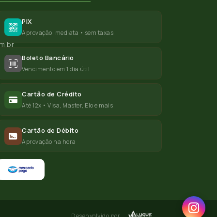
PIX
Aprovação imediata • sem taxas
m.br
Boleto Bancário
Vencimento em 1 dia útil
Cartão de Crédito
Até 12x • Visa, Master, Elo e mais
Cartão de Débito
Aprovação na hora
Desenvolvido por