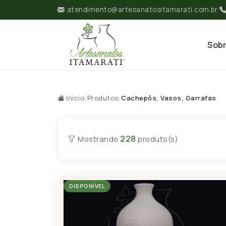
atendimento@artesanatositamarati.com.br
|
Sob
Início
/
Produtos
/
Cachepôs, Vasos, Garrafas
228
Mostrando
produto(s)
DISPONÍVEL