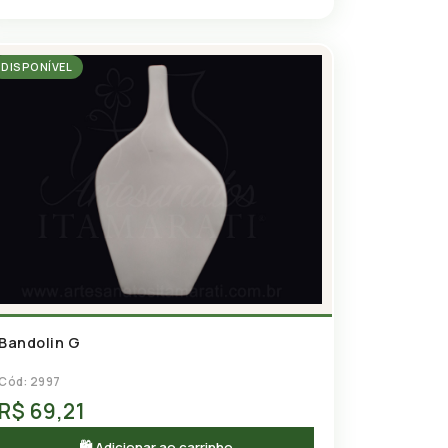
DISPONÍVEL
Bandolin G
Cód: 2997
R$ 69,21
🛍 Adicionar ao carrinho