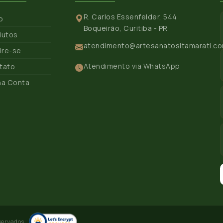
R. Carlos Essenfelder, 544
io
Boqueirão, Curitiba - PR
dutos
atendimento@artesanatositamarati.co
ire-se
Atendimento via WhatsApp
tato
ha Conta
servados.