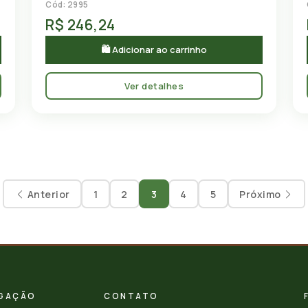
Cód: 2995
R$ 246,24
🛍 Adicionar ao carrinho
Ver detalhes
Anterior
1
2
3
4
5
Próximo
GAÇÃO
CONTATO