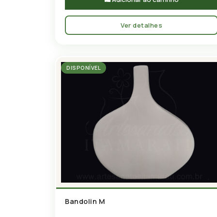
Ver detalhes
DISPONÍVEL
Bandolin M