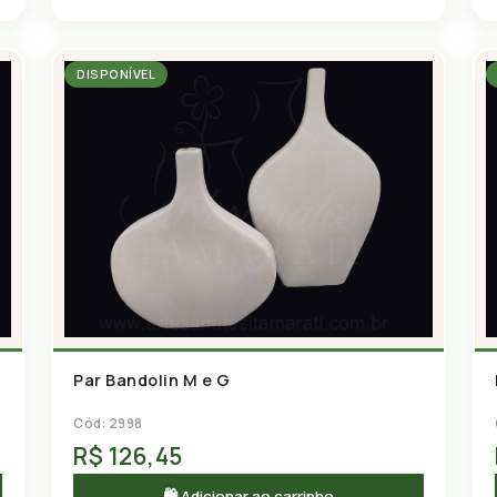
DISPONÍVEL
Par Bandolin M e G
Cód: 2998
R$ 126,45
🛍 Adicionar ao carrinho