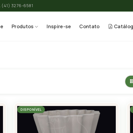
(41) 3276-6581
re
Produtos
Inspire-se
Contato
Catálo
DISPONÍVEL