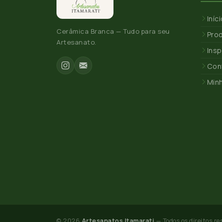
Iníc
Cerâmica Branca — Tudo para seu
Pro
Artesanato.
Insp
Con
Min
© 2026
Artesanatos Itamarati
— Todos os direitos re