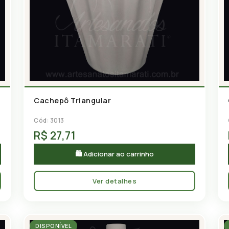
Cachepô Triangular
Cód: 3013
R$ 27,71
🛍 Adicionar ao carrinho
Ver detalhes
DISPONÍVEL