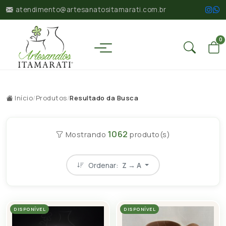
atendimento@artesanatositamarati.com.br
0
Início
/
Produtos
/
Resultado da Busca
1062
Mostrando
produto(s)
Ordenar:
Z → A
DISPONÍVEL
DISPONÍVEL