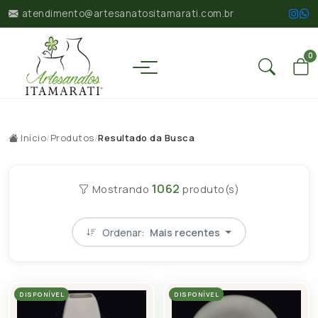
atendimento@artesanatositamarati.com.br
0
Início
/
Produtos
/
Resultado da Busca
1062
Mostrando
produto(s)
Ordenar:
Mais recentes
DISPONÍVEL
DISPONÍVEL